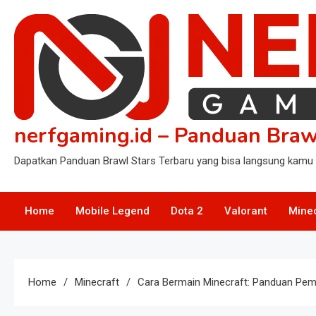
Skip
to
content
nerfgaming.id – Panduan Braw
Dapatkan Panduan Brawl Stars Terbaru yang bisa langsung kamu 
Home
Mobile Legend
Dota 2
Valorant
Mine
Home
Minecraft
Cara Bermain Minecraft: Panduan Pe