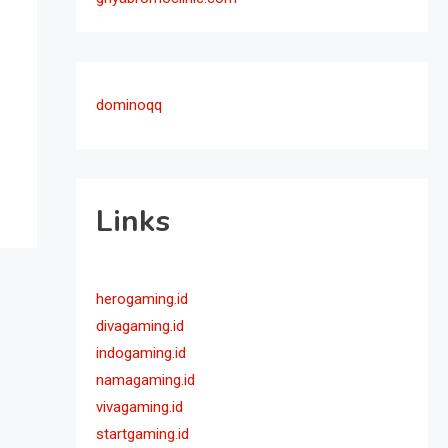
dominoqq
Links
herogaming.id
divagaming.id
indogaming.id
namagaming.id
vivagaming.id
startgaming.id