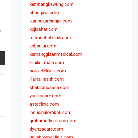
n
kembangkawung.com
chungiwa.com
ikanbakarcianjur.com
kpjisehat.com
i
mitrasehatklinik.com
kpbanjar.com
kemanggisanmedical.com
kliniknirmala.com
nouvelleklinik.com
KainaHealth.com
shabirahusada.com
yadikacare.com
astaclinic.com
ibnusinalombok.com
grahamedicalkurdi.com
dyanzacare.com
griyabromoclinic.com