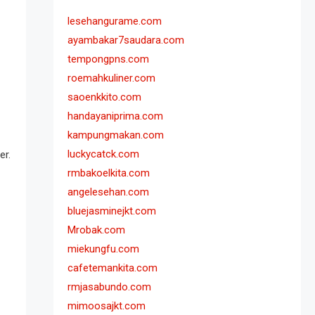
lesehangurame.com
ayambakar7saudara.com
tempongpns.com
roemahkuliner.com
saoenkkito.com
handayaniprima.com
kampungmakan.com
luckycatck.com
er.
rmbakoelkita.com
angelesehan.com
bluejasminejkt.com
Mrobak.com
miekungfu.com
cafetemankita.com
rmjasabundo.com
mimoosajkt.com