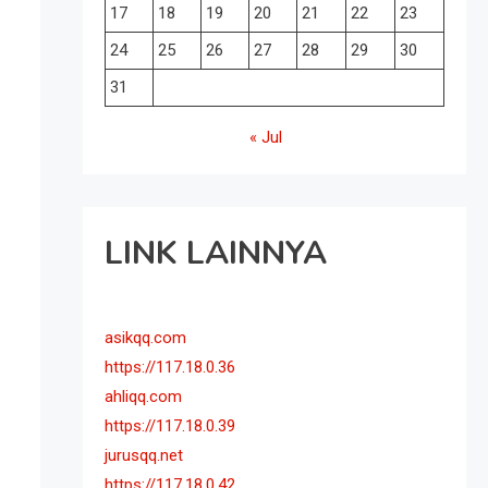
17
18
19
20
21
22
23
24
25
26
27
28
29
30
31
« Jul
LINK LAINNYA
asikqq.com
https://117.18.0.36
ahliqq.com
https://117.18.0.39
jurusqq.net
https://117.18.0.42