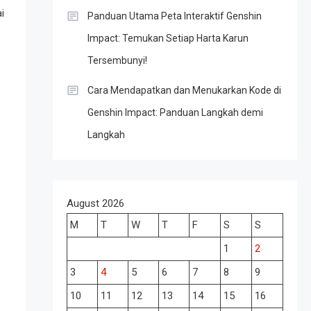
i
Panduan Utama Peta Interaktif Genshin
Impact: Temukan Setiap Harta Karun
Tersembunyi!
Cara Mendapatkan dan Menukarkan Kode di
Genshin Impact: Panduan Langkah demi
Langkah
August 2026
M
T
W
T
F
S
S
1
2
3
4
5
6
7
8
9
10
11
12
13
14
15
16