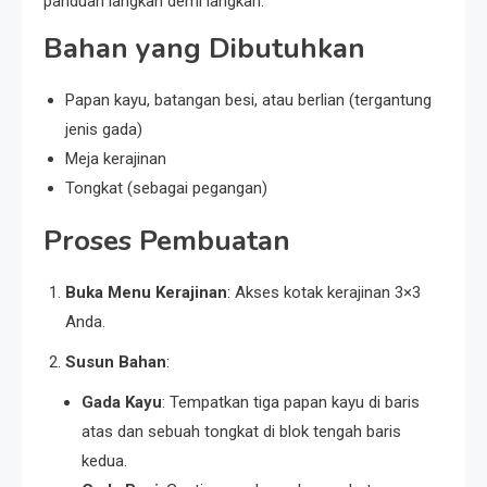
panduan langkah demi langkah:
Bahan yang Dibutuhkan
Papan kayu, batangan besi, atau berlian (tergantung
jenis gada)
Meja kerajinan
Tongkat (sebagai pegangan)
Proses Pembuatan
Buka Menu Kerajinan
: Akses kotak kerajinan 3×3
Anda.
Susun Bahan
:
Gada Kayu
: Tempatkan tiga papan kayu di baris
atas dan sebuah tongkat di blok tengah baris
kedua.