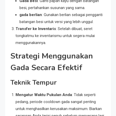
Gada Besi
: Ganti papan kayu dengan batangan
besi, pertahankan susunan yang sama.
gada berlian
: Gunakan berlian sebagai pengganti
batangan besi untuk versi yang lebih unggul.
Transfer ke Inventaris
: Setelah dibuat, seret
tongkatmu ke inventarismu untuk segera mulai
menggunakannya.
Strategi Menggunakan
Gada Secara Efektif
Teknik Tempur
Mengatur Waktu Pukulan Anda
: Tidak seperti
pedang, periode cooldown gada sangat penting
untuk menghasilkan kerusakan maksimum. Biarkan
serangan Anda terisi penuh sebelum menyerang lagi.