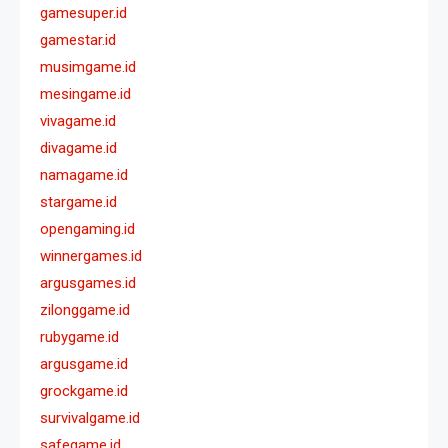
gamesuper.id
gamestar.id
musimgame.id
mesingame.id
vivagame.id
divagame.id
namagame.id
stargame.id
opengaming.id
winnergames.id
argusgames.id
zilonggame.id
rubygame.id
argusgame.id
grockgame.id
survivalgame.id
safegame.id