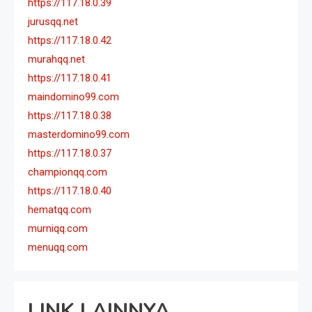
https://117.18.0.39
jurusqq.net
https://117.18.0.42
murahqq.net
https://117.18.0.41
maindomino99.com
https://117.18.0.38
masterdomino99.com
https://117.18.0.37
championqq.com
https://117.18.0.40
hematqq.com
murniqq.com
menuqq.com
LINK LAINNYA