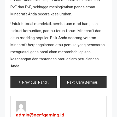
efektif, Anda akan siap untuk mendominasi skenario
PvE dan PvP, sehingga meningkatkan pengalaman
Minecraft Anda secara keseluruhan.
Untuk tutorial mendetail, pembaruan mod baru, dan
diskusi komunitas, pantau terus forum Minecraft dan
situs modding populer. Baik Anda seorang veteran
Minecraft berpengalaman atau pemula yang penasaran,
menguasai gada pasti akan menambah lapisan
kesenangan dan tantangan baru dalam petualangan
Anda.
Post
Previous:
Panduan Utama X-Ray di Minecraft: Tip, Trik, dan Permainan Etis
Next:
Cara Bermain Minecraft: Panduan Pemula Lengkap untuk Memulai Petualanganmu
navigation
admin@nerfgaming.id