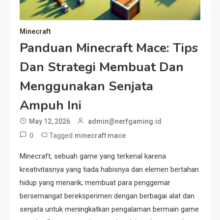
Minecraft
Panduan Minecraft Mace: Tips
Dan Strategi Membuat Dan
Menggunakan Senjata
Ampuh Ini
May 12, 2026
admin@nerfgaming.id
0
Tagged
minecraft mace
Minecraft, sebuah game yang terkenal karena
kreativitasnya yang tiada habisnya dan elemen bertahan
hidup yang menarik, membuat para penggemar
bersemangat bereksperimen dengan berbagai alat dan
senjata untuk meningkatkan pengalaman bermain game