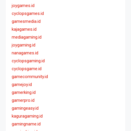
joygames.id
cyclopsgames.id
gamesmedia.id
kajagames.id
mediagaming.id
joygaming.id
nanagames.id
cyclopsgaming.id
cyclopsgame.id
gamecommunity.id
gamejoy.id
gamerking.id
gamerpro.id
gamingeasy.id
kaguragaming.id
gamingname.id