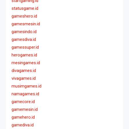
startgaming.id
statusgame.id
gameshero.id
gamesmesin.id
gamesindo.id
gamesdiva.id
gamessuper.id
herogames.id
mesingames.id
divagames.id
vivagames.id
musimgames.id
namagames.id
gamecore.id
gamemesin.id
gamehero.id
gamediva.id