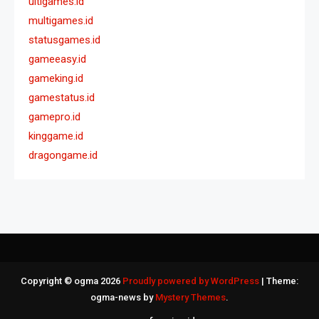
ultigames.id
multigames.id
statusgames.id
gameeasy.id
gameking.id
gamestatus.id
gamepro.id
kinggame.id
dragongame.id
Copyright © ogma 2026
Proudly powered by WordPress
|
Theme:
ogma-news by
Mystery Themes
.