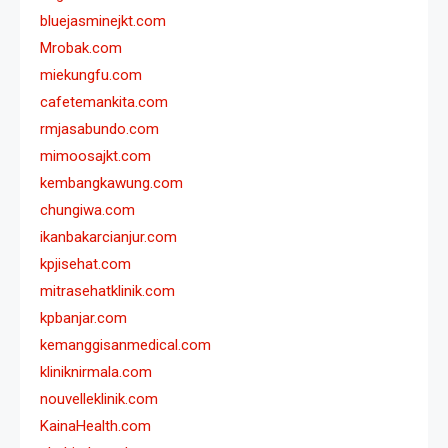
bluejasminejkt.com
Mrobak.com
miekungfu.com
cafetemankita.com
rmjasabundo.com
mimoosajkt.com
kembangkawung.com
chungiwa.com
ikanbakarcianjur.com
kpjisehat.com
mitrasehatklinik.com
kpbanjar.com
kemanggisanmedical.com
kliniknirmala.com
nouvelleklinik.com
KainaHealth.com