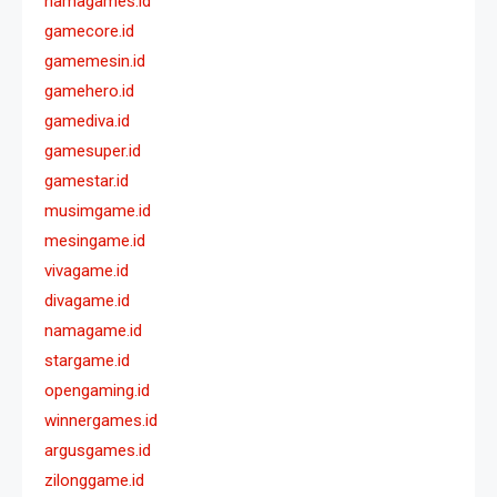
namagames.id
gamecore.id
gamemesin.id
gamehero.id
gamediva.id
gamesuper.id
gamestar.id
musimgame.id
mesingame.id
vivagame.id
divagame.id
namagame.id
stargame.id
opengaming.id
winnergames.id
argusgames.id
zilonggame.id