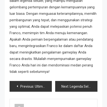
dalam legenda seluler, yang mampu mengubah
gelombang pertempuran dengan kemampuannya yang
luar biasa. Dengan menguasai keterampilannya, memilih
pembangunan yang tepat, dan menggunakan strategi
yang optimal, Anda dapat melepaskan potensi penuh
Franco, memimpin tim Anda menuju kemenangan.
Apakah Anda pemain berpengalaman atau pendatang
baru, mengintegrasikan Franco ke dalam daftar Anda
dapat meningkatkan pengalaman gameplay Anda
secara drastis. Mulailah menyempurnakan gameplay
Franco Anda hari ini dan mendominasi medan perang
tidak seperti sebelumnya!
Post
Previous:
UltimateGuideToPupMobileLegends
Next:
Legenda Seluler: Bang Bang di PC – Panduan komprehensif untuk bermain dengan lancar
navigation