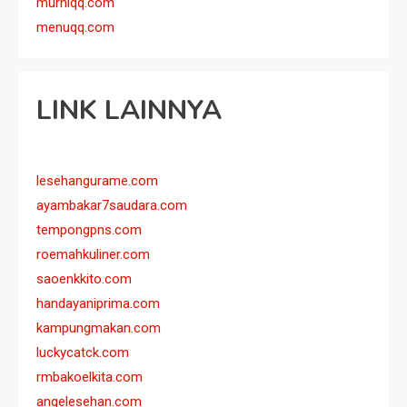
murniqq.com
menuqq.com
LINK LAINNYA
lesehangurame.com
ayambakar7saudara.com
tempongpns.com
roemahkuliner.com
saoenkkito.com
handayaniprima.com
kampungmakan.com
luckycatck.com
rmbakoelkita.com
angelesehan.com