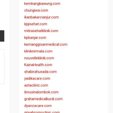
kembangkawung.com
chungiwa.com
ikanbakarcianjur.com
kpjisehat.com
mitrasehatklinik.com
kpbanjar.com
kemanggisanmedical.com
kliniknirmala.com
nouvelleklinik.com
KainaHealth.com
shabirahusada.com
yadikacare.com
astaclinic.com
ibnusinalombok.com
grahamedicalkurdi.com
dyanzacare.com
griyabromoclinic.com