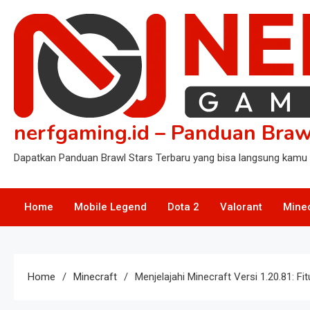
Skip
to
content
nerfgaming.id – Panduan Braw
Dapatkan Panduan Brawl Stars Terbaru yang bisa langsung kamu 
Home
Mobile Legend
Dota 2
Valorant
Mine
Home
Minecraft
Menjelajahi Minecraft Versi 1.20.81: F