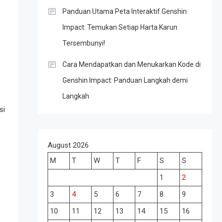
Panduan Utama Peta Interaktif Genshin
Impact: Temukan Setiap Harta Karun
Tersembunyi!
Cara Mendapatkan dan Menukarkan Kode di
Genshin Impact: Panduan Langkah demi
Langkah
si
August 2026
M
T
W
T
F
S
S
1
2
3
4
5
6
7
8
9
10
11
12
13
14
15
16