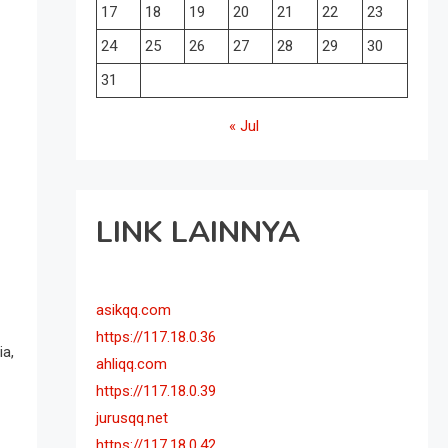
17
18
19
20
21
22
23
24
25
26
27
28
29
30
31
« Jul
LINK LAINNYA
asikqq.com
https://117.18.0.36
ia,
ahliqq.com
https://117.18.0.39
jurusqq.net
https://117.18.0.42