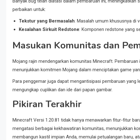
Banyak bug telah diatasi dalam pembaruan ini, meningkatkan 
perbaikan untuk:
Tekstur yang Bermasalah
: Masalah umum khususnya di vers
Kesalahan Sirkuit Redstone
: Komponen redstone yang se
Masukan Komunitas dan Pem
Mojang rajin mendengarkan komunitas Minecraft. Pembaruan i
menunjukkan komitmen Mojang dalam menciptakan game yan
Para penggemar juga dapat mengantisipasi pembaruan yang l
mengungkap cuplikan dan ide dari papan gambar.
Pikiran Terakhir
Minecraft Versi 1.20.81 tidak hanya menawarkan fitur-fitur b
mengatasi berbagai kekhawatiran komunitas, menunjukkan ko
membangun kastil impian Anda, memulai petualangan baru, at