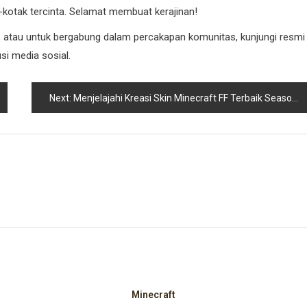
otak tercinta. Selamat membuat kerajinan!
at, atau untuk bergabung dalam percakapan komunitas, kunjungi resmi
si media sosial.
Next:
Menjelajahi Kreasi Skin Minecraft FF Terbaik Season 1: Panduan Seorang Gamer
Minecraft