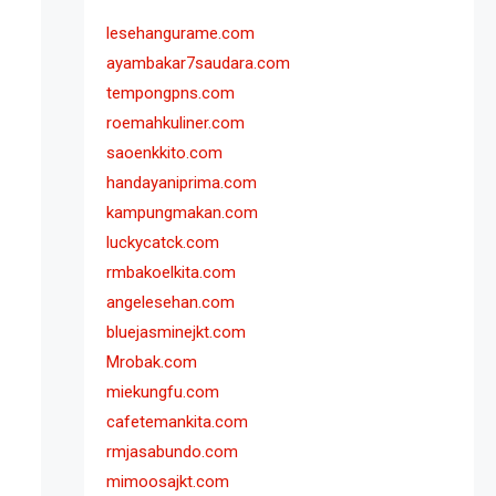
lesehangurame.com
ayambakar7saudara.com
tempongpns.com
roemahkuliner.com
saoenkkito.com
handayaniprima.com
kampungmakan.com
luckycatck.com
rmbakoelkita.com
angelesehan.com
bluejasminejkt.com
Mrobak.com
miekungfu.com
cafetemankita.com
rmjasabundo.com
mimoosajkt.com