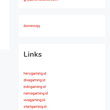
dominoqq
Links
herogaming.id
divagaming.id
indogaming.id
namagaming.id
vivagaming.id
startgaming.id