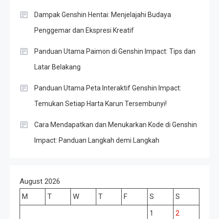
Dampak Genshin Hentai: Menjelajahi Budaya
Penggemar dan Ekspresi Kreatif
Panduan Utama Paimon di Genshin Impact: Tips dan
Latar Belakang
Panduan Utama Peta Interaktif Genshin Impact:
Temukan Setiap Harta Karun Tersembunyi!
Cara Mendapatkan dan Menukarkan Kode di Genshin
Impact: Panduan Langkah demi Langkah
August 2026
M
T
W
T
F
S
S
1
2