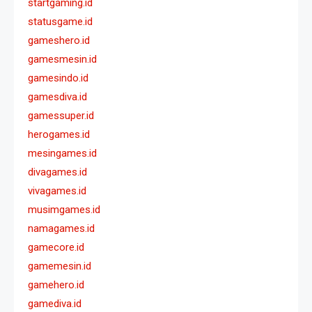
startgaming.id
statusgame.id
gameshero.id
gamesmesin.id
gamesindo.id
gamesdiva.id
gamessuper.id
herogames.id
mesingames.id
divagames.id
vivagames.id
musimgames.id
namagames.id
gamecore.id
gamemesin.id
gamehero.id
gamediva.id