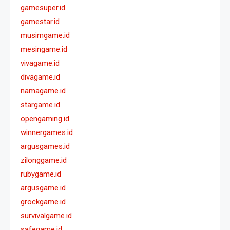
gamesuper.id
gamestar.id
musimgame.id
mesingame.id
vivagame.id
divagame.id
namagame.id
stargame.id
opengaming.id
winnergames.id
argusgames.id
zilonggame.id
rubygame.id
argusgame.id
grockgame.id
survivalgame.id
safegame.id