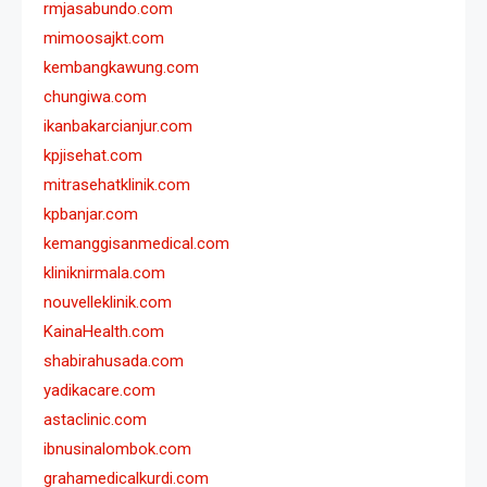
rmjasabundo.com
mimoosajkt.com
kembangkawung.com
chungiwa.com
ikanbakarcianjur.com
kpjisehat.com
mitrasehatklinik.com
kpbanjar.com
kemanggisanmedical.com
kliniknirmala.com
nouvelleklinik.com
KainaHealth.com
shabirahusada.com
yadikacare.com
astaclinic.com
ibnusinalombok.com
grahamedicalkurdi.com