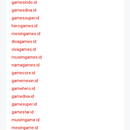
gamesindo.id
gamesdiva.id
gamessuper.id
herogames.id
mesingames.id
divagames.id
vivagames.id
musimgames.id
namagames.id
gamecore.id
gamemesin.id
gamehero.id
gamediva.id
gamesuper.id
gamestar.id
musimgame.id
mesingame.id