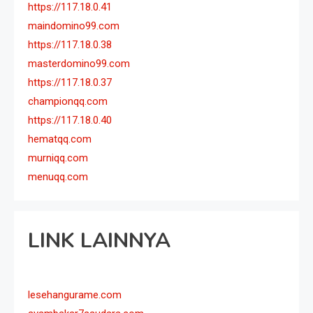
https://117.18.0.41
maindomino99.com
https://117.18.0.38
masterdomino99.com
https://117.18.0.37
championqq.com
https://117.18.0.40
hematqq.com
murniqq.com
menuqq.com
LINK LAINNYA
lesehangurame.com