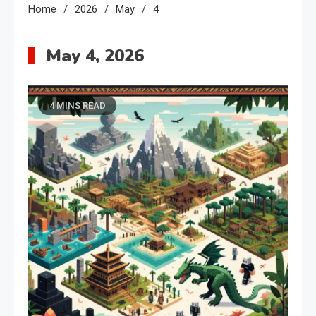
Home
2026
May
4
May 4, 2026
4 MINS READ