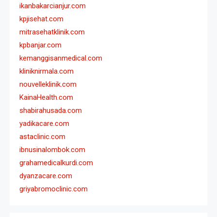
ikanbakarcianjur.com
kpjisehat.com
mitrasehatklinik.com
kpbanjar.com
kemanggisanmedical.com
kliniknirmala.com
nouvelleklinik.com
KainaHealth.com
shabirahusada.com
yadikacare.com
astaclinic.com
ibnusinalombok.com
grahamedicalkurdi.com
dyanzacare.com
griyabromoclinic.com