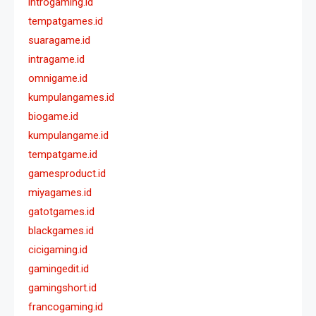
introgaming.id
tempatgames.id
suaragame.id
intragame.id
omnigame.id
kumpulangames.id
biogame.id
kumpulangame.id
tempatgame.id
gamesproduct.id
miyagames.id
gatotgames.id
blackgames.id
cicigaming.id
gamingedit.id
gamingshort.id
francogaming.id