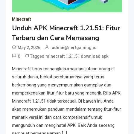
Minecraft
Unduh APK Minecraft 1.21.51: Fitur
Terbaru dan Cara Memasang
May 2, 2026
admin@nerfgaming.id
0
Tagged
minecraft 1.21.51 download apk
Minecraft terus menangkap imajinasi jutaan orang di
seluruh dunia, berkat pembaruannya yang terus
berkembang yang menyempurnakan gameplay dan
memperkenalkan fitur-fitur baru yang menarik. Rilis APK
Minecraft 1.21.51 tidak terkecuali. Di bawah ini, Anda
akan menemukan panduan mendalam tentang fitur-fitur
menarik versi ini dan cara komprehensif untuk
mengunduh dan menginstal APK. Baik Anda seorang
pembuat berpengalaman […]