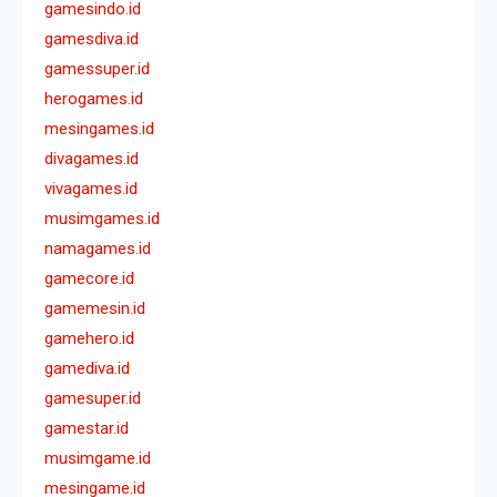
gamesindo.id
gamesdiva.id
gamessuper.id
herogames.id
mesingames.id
divagames.id
vivagames.id
musimgames.id
namagames.id
gamecore.id
gamemesin.id
gamehero.id
gamediva.id
gamesuper.id
gamestar.id
musimgame.id
mesingame.id