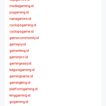
mediagaming.id
joygaming.id
nanagames.id
cyclopsgaming.id
cyclopsgame.id
gamecommunity.id
gamejoy.id
gamerking.id
gamerpro.id
gamingeasy.id
kaguragaming.id
gamingname.id
gamingking.id
platformgaming.id
kinggaming.id
gogaming.id