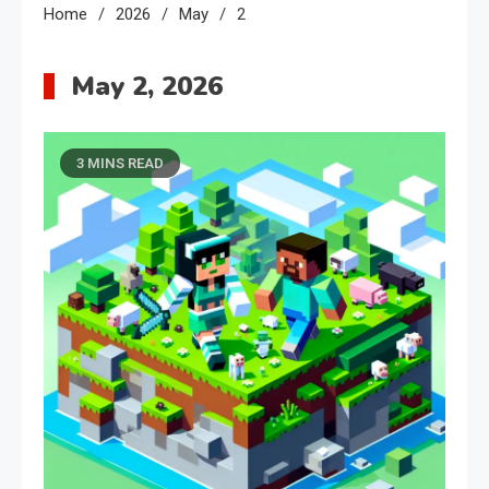
Home
2026
May
2
May 2, 2026
3 MINS READ