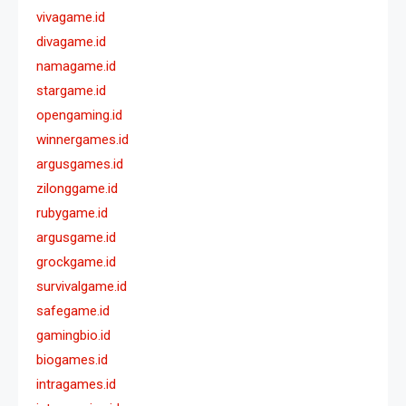
vivagame.id
divagame.id
namagame.id
stargame.id
opengaming.id
winnergames.id
argusgames.id
zilonggame.id
rubygame.id
argusgame.id
grockgame.id
survivalgame.id
safegame.id
gamingbio.id
biogames.id
intragames.id