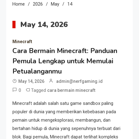
Home
2026
May
14
May 14, 2026
Minecraft
Cara Bermain Minecraft: Panduan
Pemula Lengkap untuk Memulai
Petualanganmu
May 14, 2026
admin@nerfgaming.id
0
Tagged
cara bermain minecraft
Minecraft adalah salah satu game sandbox paling
populer di dunia yang memberikan kebebasan pada
pemain untuk mengeksplorasi, membangun, dan
bertahan hidup di dunia yang sepenuhnya terbuat dari
blok. Bagi pemula, Minecraft dapat terlihat kompleks