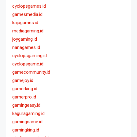
cyclopsgames.id
gamesmedia.id
kajagames.id
mediagaming.id
joygaming.id
nanagames.id
cyclopsgaming.id
cyclopsgame.id
gamecommunity.id
gamejoy.id
gamerking.id
gamerpro.id
gamingeasy.id
kaguragaming.id
gamingname.id
gamingking.id