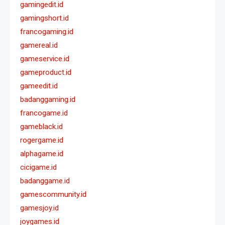
gamingedit.id
gamingshort.id
francogaming.id
gamereal.id
gameservice.id
gameproduct.id
gameedit.id
badanggaming.id
francogame.id
gameblack.id
rogergame.id
alphagame.id
cicigame.id
badanggame.id
gamescommunity.id
gamesjoy.id
joygames.id